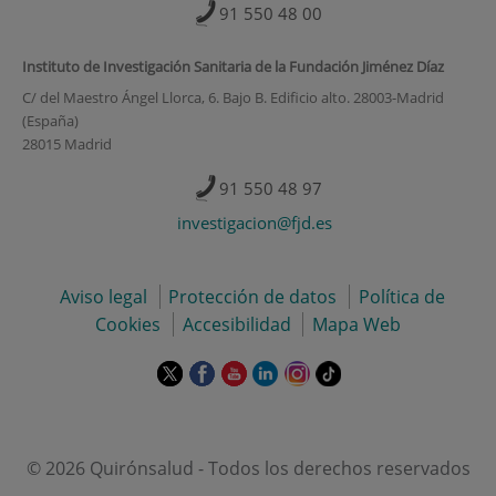
91 550 48 00
Instituto de Investigación Sanitaria de la Fundación Jiménez Díaz
C/ del Maestro Ángel Llorca, 6. Bajo B. Edificio alto. 28003-Madrid
(España)
28015 Madrid
91 550 48 97
investigacion@fjd.es
Aviso legal
Protección de datos
Política de
Cookies
Accesibilidad
Mapa Web
Este
Este
Este
Este
Este
Enlace
enlace
enlace
enlace
enlace
enlace
a
se
se
se
se
se
una
abrirá
abrirá
abrirá
abrirá
abrirá
aplicación
en
en
en
en
en
externa.
© 2026 Quirónsalud - Todos los derechos reservados
una
una
una
una
una