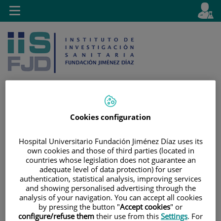
Saltar al contenido
E
Idiom
Toggle
es
navigation
activo
Cookies configuration
Saltar
Selector
Buscar
al
de
Hospital Universitario Fundación Jiménez Díaz uses its
contenido
idioma
own cookies and those of third parties (located in
countries whose legislation does not guarantee an
adequate level of data protection) for user
authentication, statistical analysis, improving services
and showing personalised advertising through the
analysis of your navigation. You can accept all cookies
by pressing the button "
Accept cookies
" or
configure/refuse them
their use from this
Settings
. For