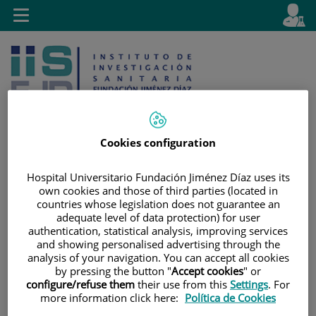
Jump to content
L
Active
Toggle
en
navigation
langu
Cookies configuration
Jump
Language
Search
Hospital Universitario Fundación Jiménez Díaz uses its
own cookies and those of third parties (located in
to
selector
countries whose legislation does not guarantee an
content
adequate level of data protection) for user
authentication, statistical analysis, improving services
and showing personalised advertising through the
analysis of your navigation. You can accept all cookies
by pressing the button "
Accept cookies
" or
configure/refuse them
their use from this
Settings
. For
more information click here:
Política de Cookies