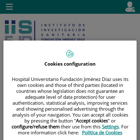
Saltar al contenido
E
Idiom
Toggle
es
navigation
activo
Cookies configuration
Saltar
Selector
Buscar
Hospital Universitario Fundación Jiménez Díaz uses its
al
de
own cookies and those of third parties (located in
countries whose legislation does not guarantee an
contenido
idioma
adequate level of data protection) for user
authentication, statistical analysis, improving services
and showing personalised advertising through the
analysis of your navigation. You can accept all cookies
by pressing the button "
Accept cookies
" or
configure/refuse them
their use from this
Settings
. For
more information click here:
Política de Cookies