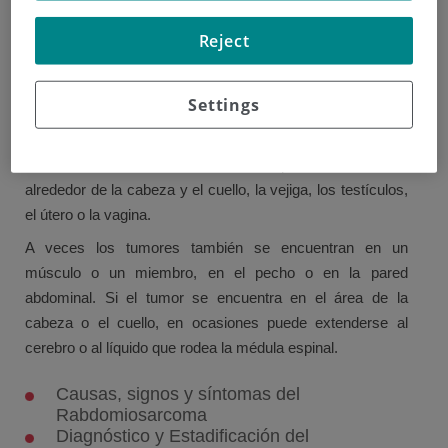
de edad. Es más común en niños que en niñas.
Reject
El rabdomiosarcoma es el sarcoma de tejidos blandos
más común en los niños. Estos tumores se desarrollan a
Settings
partir de músculo o tejido fibroso y pueden crecer en
cualquier parte del cuerpo.
Las áreas más comunes del cuerpo afectadas son
alrededor de la cabeza y el cuello, la vejiga, los testículos,
el útero o la vagina.
A veces los tumores también se encuentran en un
músculo o un miembro, en el pecho o en la pared
abdominal. Si el tumor se encuentra en el área de la
cabeza o el cuello, en ocasiones puede extenderse al
cerebro o al líquido que rodea la médula espinal.
Causas, signos y síntomas del
Rabdomiosarcoma
Diagnóstico y Estadificación del