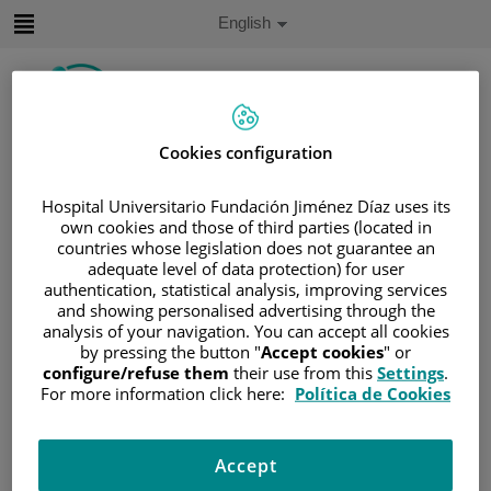
Jump to content
Active
English
Language
Jump
to
content
Cookies configuration
Search
Hospital Universitario Fundación Jiménez Díaz uses its
Language
own cookies and those of third parties (located in
selector
Home
/
PATIENT AREA
countries whose legislation does not guarantee an
adequate level of data protection) for user
/
UNDERSTANDING CANCER
authentication, statistical analysis, improving services
/
PATIENT INFORMATION AND SUPPORT
and showing personalised advertising through the
analysis of your navigation. You can accept all cookies
/
FUNCTIONAL AREAS
by pressing the button "
Accept cookies
" or
/
ADOLESCENT CANCER
/
SARCOMAS
configure/refuse them
their use from this
Settings
.
/
RABDOMIOSARCOMA
For more information click here:
Política de Cookies
Rabdomiosarcoma
Accept
La mayoría se diagnostican en niños menores de 10 años