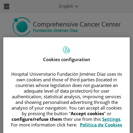
Jump to content
Active
English
Language
Jump
to
content
Search
Language
Cookies configuration
selector
Home
/
PATIENT AREA
Hospital Universitario Fundación Jiménez Díaz uses its
/
UNDERSTANDING CANCER
own cookies and those of third parties (located in
/
PATIENT INFORMATION AND SUPPORT
countries whose legislation does not guarantee an
/
FUNCTIONAL AREAS
adequate level of data protection) for user
authentication, statistical analysis, improving services
/
ENDOCRINE CANCER
/
TIROIDES
and showing personalised advertising through the
/
CÁNCER DE TIROIDES
analysis of your navigation. You can accept all cookies
by pressing the button "
Accept cookies
" or
/
CAUSAS Y FACTORES DE RIESGO
configure/refuse them
their use from this
Settings
.
Causas y factores de riesgo
For more information click here:
Política de Cookies