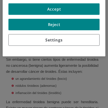
Existen factores que pueden aumentar el riesgo de
Accept
desarrollar cáncer de tiroides, son los llamados factores
de riesgo.
Reject
Enfermedad tiroidea benigna
Settings
Tener un tiroides hiperactivo o poco activo (hipertiroidismo
e hipotiroidismo) no aumenta el riesgo de desarrollar
cáncer de tiroides.
Sin embargo, si tiene ciertos tipos de enfermedad tiroidea
no cancerosa (benigna) aumenta ligeramente la posibilidad
de desarrollar cáncer de tiroides. Éstas incluyen:
un agrandamiento del tiroides (bocio)
nódulos tiroideos (adenomas)
inflamación del tiroides (tiroiditis)
La enfermedad tiroidea benigna puede ser hereditaria.
Existe un mayor riesgo de contraer cáncer de la tiroides si