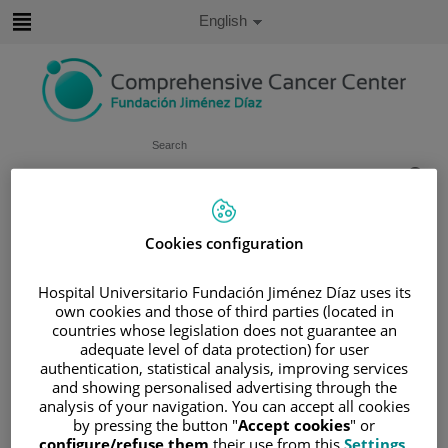
Jump to content
Active
English
Language
Jump
to
content
Search
Language
selector
Home
/
PATIENT AREA
Cookies configuration
/
UNDERSTANDING CANCER
/
PATIENT INFORMATION AND SUPPORT
Hospital Universitario Fundación Jiménez Díaz uses its
/
FUNCTIONAL AREAS
own cookies and those of third parties (located in
countries whose legislation does not guarantee an
/
HEAD AND NECK CANCER
adequate level of data protection) for user
/
CABEZA Y CUELLO
authentication, statistical analysis, improving services
/
CÁNCER DE CABEZA Y CUELLO
and showing personalised advertising through the
analysis of your navigation. You can accept all cookies
Cáncer de cabeza y cuello
by pressing the button "
Accept cookies
" or
configure/refuse them
their use from this
Settings
.