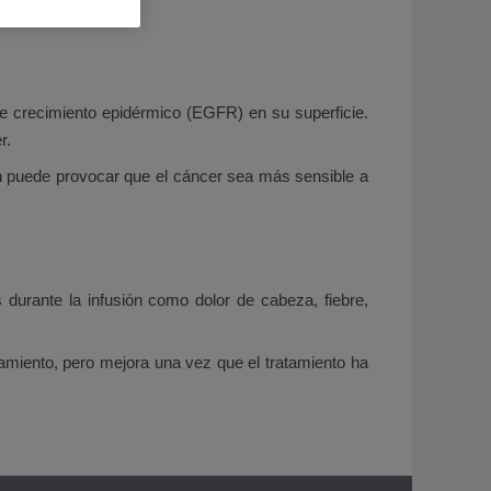
e crecimiento epidérmico (EGFR) en su superficie.
r.
én puede provocar que el cáncer sea más sensible a
urante la infusión como dolor de cabeza, fiebre,
amiento, pero mejora una vez que el tratamiento ha