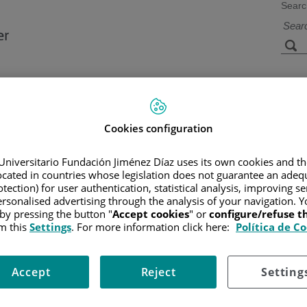
Searc
s
Facilities and
Research and
Technology
Teaching
Cookies configuration
Universitario Fundación Jiménez Díaz uses its own cookies and th
CER
/
PATIENT INFORMATION AND SUPPORT
/
FUNCTIONAL A
located in countries whose legislation does not guarantee an adequ
S
tection) for user authentication, statistical analysis, improving s
rsonalised advertising through the analysis of your navigation. Y
 by pressing the button "
Accept cookies
" or
configure/refuse 
m this
Settings
. For more information click here:
Política de C
e las células cancerosas crecen. En ocasiones se utilizan para tratar 
zada para tratar el cáncer de cabeza y cuello. Se administra en forma
Accept
Reject
Setting
e no pueden tener quimioterapia por sus efectos secundarios.
uimioterapia y radioterapia.