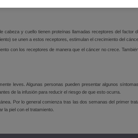
cabeza y cuello tienen proteínas llamadas receptores del factor d
nto) se unen a estos receptores, estimulan el crecimiento del cánce
miento con los receptores de manera que el cáncer no crece. Tambi
ente leves. Algunas personas pueden presentar algunos síntomas d
tes de la infusión para reducir el riesgo de que esto ocurra.
nea. Por lo general comienza tras las dos semanas del primer trat
la piel con el tratamiento.