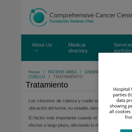
Jump to content
Jump
to
content
About Us
Medical
Service
directory
portfolio
Home
/
PATIENT AREA
/
UNDERSTANDING CAN
CUELLO
/
TRATAMIENTO
Tratamiento
Hospital 
parties (
data pro
Los cánceres de cabeza y cuello son poco frecuentes,
showing pe
ubicación del tumor, su estadio, tamaño y el estado de
all cookies
fro
El factor más importante cuando el tratamiento se ad
efectos a largo plazo, afectando lo menos posible la a