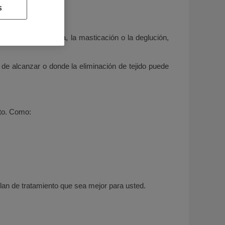
s
ugía o radioterapia.
ambios en el habla, la masticación o la deglución,
 de alcanzar o donde la eliminación de tejido puede
nto. Como:
plan de tratamiento que sea mejor para usted.