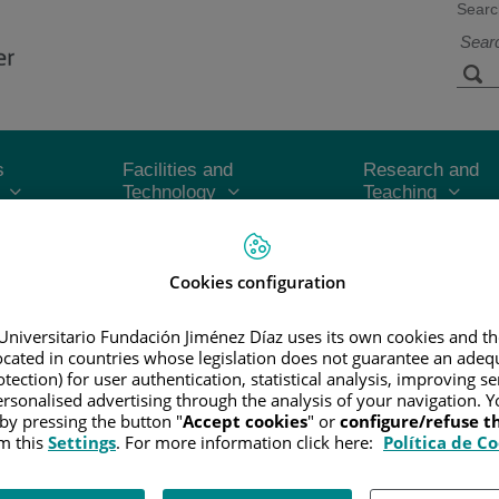
Searc
s
Facilities and
Research and
Technology
Teaching
CER
/
PATIENT INFORMATION AND SUPPORT
/
FUNCTIONAL A
Cookies configuration
Universitario Fundación Jiménez Díaz uses its own cookies and th
located in countries whose legislation does not guarantee an adequ
tection) for user authentication, statistical analysis, improving s
 y en la mayoría de los casos el objetivo del tratamiento es elimina
rsonalised advertising through the analysis of your navigation. Y
 salud general.
 by pressing the button "
Accept cookies
" or
configure/refuse 
m this
Settings
. For more information click here:
Política de C
ministra para curar el cáncer es asegurarse de que se elimina todo 
pariencia, la capacidad de hablar y masticar.