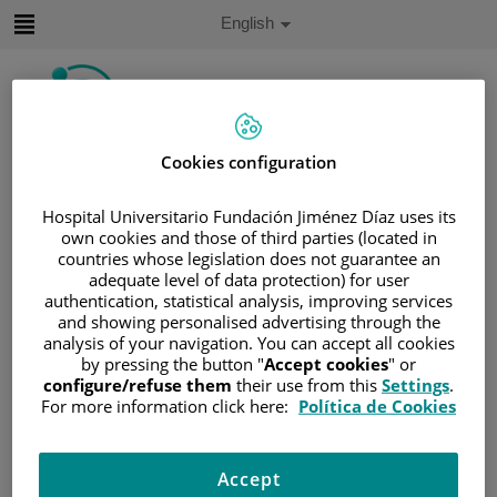
Jump to content
Active
English
Language
Jump
to
content
Cookies configuration
Search
Hospital Universitario Fundación Jiménez Díaz uses its
Language
own cookies and those of third parties (located in
selector
Home
/
PATIENT AREA
countries whose legislation does not guarantee an
adequate level of data protection) for user
/
UNDERSTANDING CANCER
authentication, statistical analysis, improving services
/
PATIENT INFORMATION AND SUPPORT
and showing personalised advertising through the
/
FUNCTIONAL AREAS
analysis of your navigation. You can accept all cookies
by pressing the button "
Accept cookies
" or
/
HEMATOLOGIC MALIGNANCIES
configure/refuse them
their use from this
Settings
.
/
LEUKEMIA
/
ACUTE MYELOID LEUKEMIA
For more information click here:
Política de Cookies
/
LEUCEMIA AGUDA PROMIELOCÍTICA (LAP)
Leucemia Aguda Promielocítica
Accept