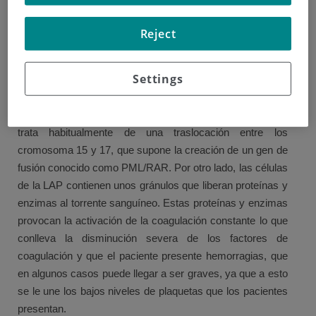
(LAP)
Reject
Es una variedad de la LAM con características clínicas y
terapéuticas que la diferencia del resto de las LAM
descritas anteriormente.
Settings
Las células de la LAP se caracterizan por una alteración
molecular y citogenética especificas de la enfermedad. Se
trata habitualmente de una traslocación entre los
cromosoma 15 y 17, que supone la creación de un gen de
fusión conocido como PML/RAR. Por otro lado, las células
de la LAP contienen unos gránulos que liberan proteínas y
enzimas al torrente sanguíneo. Estas proteínas y enzimas
provocan la activación de la coagulación constante lo que
conlleva la disminución severa de los factores de
coagulación y que el paciente presente hemorragias, que
en algunos casos puede llegar a ser graves, ya que a esto
se le une los bajos niveles de plaquetas que los pacientes
presentan.