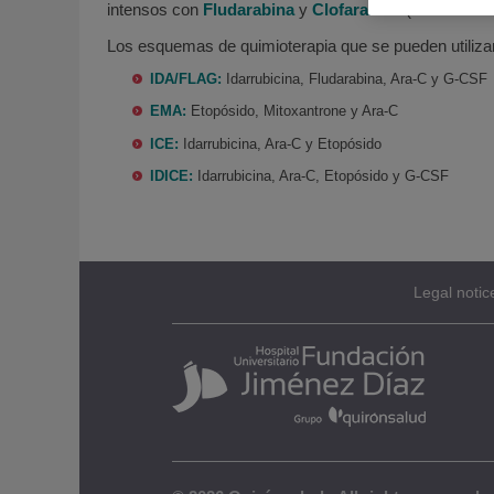
intensos con
Fludarabina
y
Clofarabina
(combinándol
Los esquemas de quimioterapia que se pueden utilizar 
IDA/FLAG:
Idarrubicina, Fludarabina, Ara-C y G-CSF
EMA:
Etopósido, Mitoxantrone y Ara-C
ICE:
Idarrubicina, Ara-C y Etopósido
IDICE:
Idarrubicina, Ara-C, Etopósido y G-CSF
Legal notic