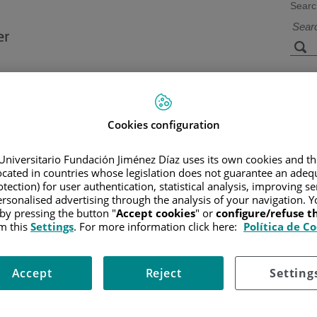
Searc
s
Facilities and
Research and
Technology
Teaching
Cookies configuration
Universitario Fundación Jiménez Díaz uses its own cookies and th
located in countries whose legislation does not guarantee an adequ
CER
/
PATIENT INFORMATION AND SUPPORT
/
FUNCTIONAL A
AMIENTO DE LA LAM
/
TRATAMIENTO DE RESCATE
tection) for user authentication, statistical analysis, improving s
rsonalised advertising through the analysis of your navigation. Y
 by pressing the button "
Accept cookies
" or
configure/refuse 
m this
Settings
. For more information click here:
Política de C
 sólo del 5-10% a los 5 años mientras que sin tratamiento la esperan
omatología muy evidente, por lo que una vez que se ha confirmado l
Accept
Reject
Setting
o va a depender de: la duración de la primera remisión y de los resulta
l mismo régimen que se utilizó previamente en la inducción. Sin e