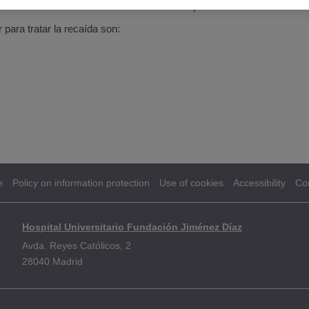
os con ARA-C a dosis intermedias o altas).
para tratar la recaída son:
e
Policy on information protection
Use of cookies
Accessibility
Co
Hospital Universitario Fundación Jiménez Díaz
Avda. Reyes Católicos, 2
28040 Madrid