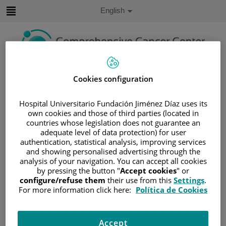
Jump to content
Active
English
Language
Jump
to
content
Search
Cookies configuration
Language
Hospital Universitario Fundación Jiménez Díaz uses its
selector
own cookies and those of third parties (located in
Home
/
PATIENT AREA
countries whose legislation does not guarantee an
/
UNDERSTANDING CANCER
adequate level of data protection) for user
/
PATIENT INFORMATION AND SUPPORT
authentication, statistical analysis, improving services
and showing personalised advertising through the
/
FUNCTIONAL AREAS
/
SARCOMA
analysis of your navigation. You can accept all cookies
/
OSTEOSARCOMA
by pressing the button "
Accept cookies
" or
configure/refuse them
their use from this
Settings
.
/
TRATAMIENTO DE LOS OSTEOSARCOMAS
For more information click here:
Política de Cookies
/
QUIMIOTERAPIA
Quimioterapia
Accept