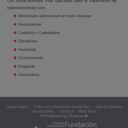
Los medicamentos más utilizados para el tratamiento de
osteosarcomas son:
Metotrexato administrado en dosis elevadas
Doxorrubicina
Cisplatino o Carboplatino
Epirubicina
Ifosfamida
Ciclofosfamida
Etopósido
Gemcitabina
Legal notice
Policy on information protection
Use of cookies
Accessibility
Contact
Web Map
Whistleblowing Channel