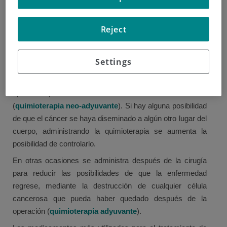
La quimioterapia usa medicamentos citotóxicos para
destruir el cáncer. Citotóxico significa tóxico para las
Reject
células. Estos fármacos no solo alteran la forma en la que
las células cancerosas crecen y se dividen, sino que
Settings
también pueden afectar a las células normales.
La quimioterapia a menudo se administra antes de una
operación para eliminar o disminuir el tamaño del tumor
(
quimioterapia neo-adyuvante
). Si hay alguna posibilidad
de que el cáncer se haya diseminado a algún otro lugar del
cuerpo, administrando la quimioterapia se aumenta la
posibilidad de controlarlo.
En otras ocasiones se administra después de la cirugía
para reducir las posibilidades de que la enfermedad
regrese, mediante la destrucción de cualquier célula
cancerosa que pueda haber quedado después de la
operación (
quimioterapia adyuvante
).