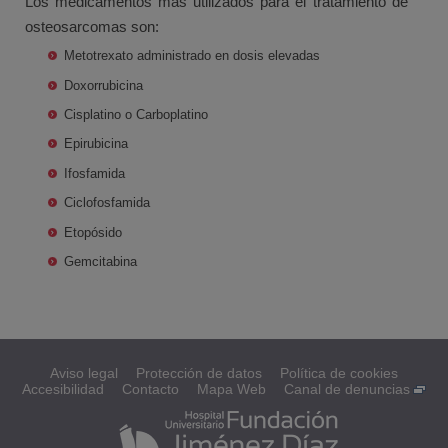
Los medicamentos más utilizados para el tratamiento de
osteosarcomas son:
Metotrexato administrado en dosis elevadas
Doxorrubicina
Cisplatino o Carboplatino
Epirubicina
Ifosfamida
Ciclofosfamida
Etopósido
Gemcitabina
Aviso legal
Protección de datos
Política de cookies
Accesibilidad
Contacto
Mapa Web
Canal de denuncias