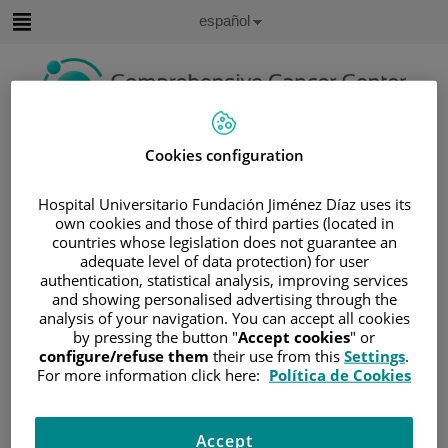
Saltar al contenido
Idioma
Español
Activo
Saltar
al
contenido
Buscar
Cookies configuration
Selector
Hospital Universitario Fundación Jiménez Díaz uses its
de
own cookies and those of third parties (located in
Inicio
/
ÁREA DEL PACIENTE
idioma
countries whose legislation does not guarantee an
/
SOBRE EL CÁNCER
adequate level of data protection) for user
/
INFORMACIÓN Y SOPORTE AL PACIENTE
authentication, statistical analysis, improving services
and showing personalised advertising through the
/
TIPOS DE CÁNCER
/
ÁREA DE SARCOMA
analysis of your navigation. You can accept all cookies
/
OSTEOSARCOMA
by pressing the button "
Accept cookies
" or
configure/refuse them
their use from this
Settings
.
/
TRATAMIENTO DE LOS OSTEOSARCOMAS
For more information click here:
Política de Cookies
/
QUIMIOTERAPIA
Quimioterapia
Accept