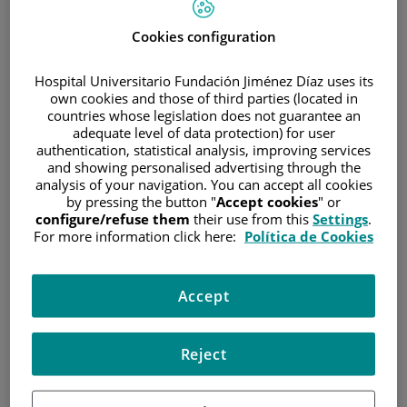
del hospital, reconocido en la
Cookies configuration
categoría de “Centro Tecnológico
de Referencia” en los Premios
Hospital Universitario Fundación Jiménez Díaz uses its
own cookies and those of third parties (located in
ConSalud 2025
countries whose legislation does not guarantee an
adequate level of data protection) for user
authentication, statistical analysis, improving services
El centro plantea un abordaje transversal, multidisciplinar
and showing personalised advertising through the
e integral del cáncer, con profesionales especializados y
analysis of your navigation. You can accept all cookies
tecnología de vanguardia, para ofrecer el mejor y más
by pressing the button "
Accept cookies
" or
personalizado diagnóstico y tratamiento oncológico
configure/refuse them
their use from this
Settings
.
For more information click here:
Política de Cookies
17 de septiembre de 2025
/
Hospital Universitario Fundación Jiménez Díaz
Accept
Reject