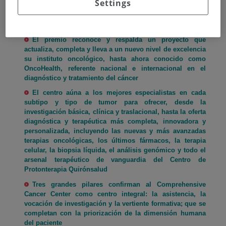
Settings
El premio reconoce y respalda un proyecto que
actualiza, completa y lleva a un nuevo nivel de excelencia
su instituto oncológico, hasta ahora conocido como
OncoHealth, referente nacional e internacional en el
diagnóstico y tratamiento del cáncer
El centro aúna a los mejores especialistas en cada
subtipo y tipo de tumor para ofrecer, desde la
investigación básica, clínica y traslacional, hasta la oferta
diagnóstica y terapéutica más completa, innovadora y
personalizada, incluyendo las nuevas y más avanzadas
terapias oncológicas, los últimos fármacos, la terapia
celular, la biopsia líquida, el análisis genómico y todo el
arsenal terapéutico de vanguardia del Centro de
Protonterapia Quirónsalud
Tres grandes pilares confirman al Comprehensive
Cancer Center como centro integral: la asistencia, la
vocación de investigación y la vertiente formativa; que se
completan con la priorización de la dimensión humana
del paciente