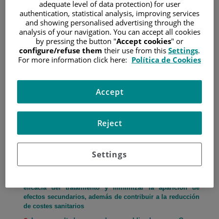
adequate level of data protection) for user
hemograma
authentication, statistical analysis, improving services
and showing personalised advertising through the
analysis of your navigation. You can accept all cookies
Según un trabajo con participación del Instituto de
by pressing the button "
Accept cookies
" or
Investigación Sanitaria de la Fundación Jiménez Díaz
configure/refuse them
their use from this
Settings
.
For more information click here:
Política de Cookies
5 de mayo de 2025
/
Hospital Universitario Fundación Jiménez Díaz
Accept
Reject
Settings
El nuevo algoritmo desarrollado permitiría mejorar la
eficacia del tratamiento y minimizar la aparición de
efectos secundarios, además de contribuir a la reducción
de costes sanitarios