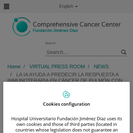
Jump to content
Active
English
Language
Jump
to
content
Search
Language
selector
Home
/
VIRTUAL PRESS ROOM
/
NEWS
/
LA IA AYUDA A PREDECIR LA RESPUESTA A
INMUNOTERAPIA EN CÁNCER DE PULMÓN CON
DATOS REALES DE HISTORIA CLÍNICA Y
HEMOGRAMA
La IA ayuda a predecir la
Cookies configuration
respuesta a inmunoterapia en
Hospital Universitario Fundación Jiménez Díaz uses its
cáncer de pulmón con datos
own cookies and those of third parties (located in
reales de historia clínica y
countries whose legislation does not guarantee an