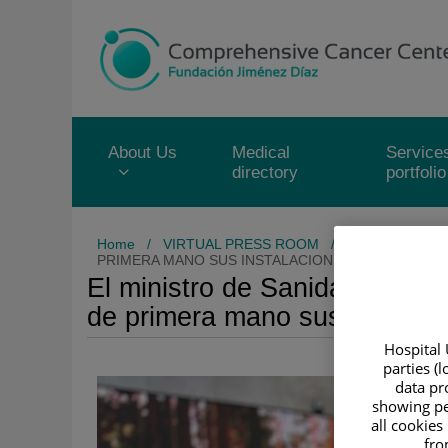
Jump to content
Jump
to
content
About Us
Medical
Service
directory
portfolio
Home
/
VIRTUAL PRESS ROOM
/
NEWS
/
EL 
PRIMERA MANO SUS INSTALACIONES
El ministro de Sanidad de Geo
de primera mano sus instalac
Hospital 
parties (
data pro
showing pe
all cookies
fro