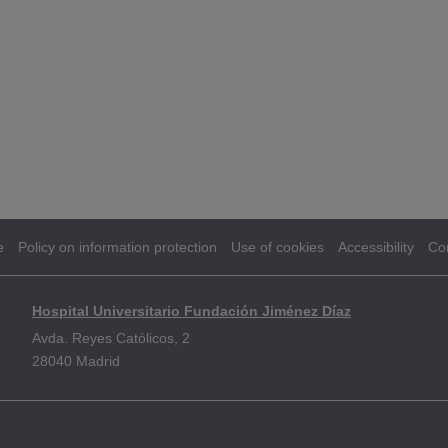
e
Policy on information protection
Use of cookies
Accessibility
Co
Hospital Universitario Fundación Jiménez Díaz
Avda. Reyes Católicos, 2
28040 Madrid