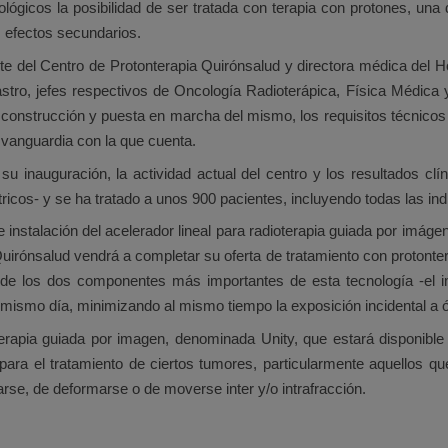
ógicos la posibilidad de ser tratada con terapia con protones, una
 efectos secundarios.
e del Centro de Protonterapia Quirónsalud y directora médica del Ho
tro, jefes respectivos de Oncología Radioterápica, Física Médica y 
construcción y puesta en marcha del mismo, los requisitos técnicos y
 vanguardia con la que cuenta.
nauguración, la actividad actual del centro y los resultados clín
ricos- y se ha tratado a unos 900 pacientes, incluyendo todas las in
 instalación del acelerador lineal para radioterapia guiada por imág
irónsalud vendrá a completar su oferta de tratamiento con protonterap
e los dos componentes más importantes de esta tecnología -el imán
l mismo día, minimizando al mismo tiempo la exposición incidental a 
rapia guiada por imagen, denominada Unity, que estará disponible e
para el tratamiento de ciertos tumores, particularmente aquellos qu
rse, de deformarse o de moverse inter y/o intrafracción.