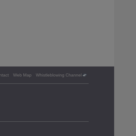
ntact
Web Map
Whistleblowing Channel