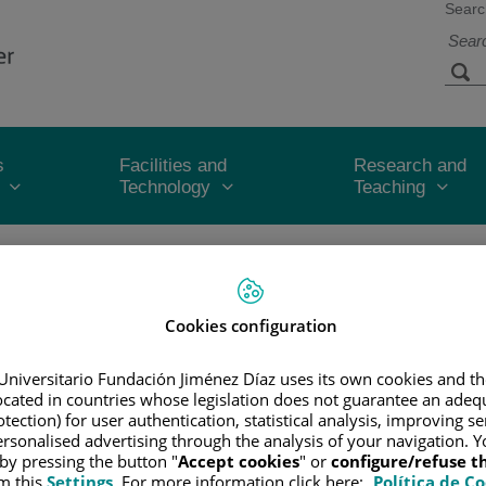
Searc
s
Facilities and
Research and
Technology
Teaching
MINISTRO DE SANIDAD DE GEORGIA VISITA EL CENTRO DE PROT
rgia visita el Centro de Protonterap
Cookies configuration
iones
Universitario Fundación Jiménez Díaz uses its own cookies and th
located in countries whose legislation does not guarantee an adequ
tection) for user authentication, statistical analysis, improving s
rsonalised advertising through the analysis of your navigation. Y
 by pressing the button "
Accept cookies
" or
configure/refuse 
m this
Settings
. For more information click here:
Política de C