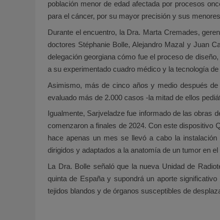
población menor de edad afectada por procesos oncol
para el cáncer, por su mayor precisión y sus menores
Durante el encuentro, la Dra. Marta Cremades, gerent
doctores Stéphanie Bolle, Alejandro Mazal y Juan Cas
delegación georgiana cómo fue el proceso de diseño, 
a su experimentado cuadro médico y la tecnología de
Asimismo, más de cinco años y medio después de su i
evaluado más de 2.000 casos -la mitad de ellos pediát
Igualmente, Sarjveladze fue informado de las obras de
comenzaron a finales de 2024. Con este dispositivo Qu
hace apenas un mes se llevó a cabo la instalación d
dirigidos y adaptados a la anatomía de un tumor en e
La Dra. Bolle señaló que la nueva Unidad de Radiote
quinta de España y supondrá un aporte significativo 
tejidos blandos y de órganos susceptibles de desplaza