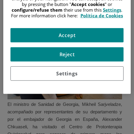
by pressing the button "
Accept cookies
" or
configure/refuse them
their use from this
Settings
.
28 de mayo de 2025
/
Centro de Protonterapia
For more information click here:
Política de Cookies
Accept
Reject
Settings
El ministro de Sanidad de Georgia, Mikheil Sarjveladze,
acompañado por representantes de su departamento y
por el embajador de Georgia en España, Alexander
Chkuaseli, ha visitado el Centro de Protonterapia