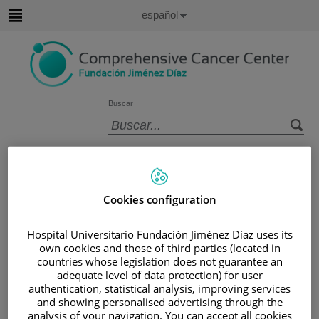
Saltar al contenido
Idioma
Español
Activo
Saltar
al
contenido
Buscar
Selector
de
Inicio
/
SALA DE PRENSA
/
NOTICIAS
idioma
/
EL MINISTRO DE SANIDAD DE GEORGIA
VISITA EL CENTRO DE PROTONTERAPIA
Cookies configuration
QUIRÓNSALUD PARA CONOCER DE PRIMERA
MANO SUS INSTALACIONES
Hospital Universitario Fundación Jiménez Díaz uses its
El ministro de Sanidad de Georgia
own cookies and those of third parties (located in
countries whose legislation does not guarantee an
visita el Centro de Protonterapia
adequate level of data protection) for user
Quirónsalud para conocer de
authentication, statistical analysis, improving services
and showing personalised advertising through the
primera mano sus instalaciones
analysis of your navigation. You can accept all cookies