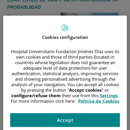
PROBABLIIDAD
El cáncer es una
enfermedad multifactorial
que se desarrolla como
Cookies configuration
resultado de la
interacción entre factores
Hospital Universitario Fundación Jiménez Díaz uses its
genéticos, ambientales,
own cookies and those of third parties (located in
infecciosos y
countries whose legislation does not guarantee an
relacionados con el estilo
adequate level of data protection) for user
authentication, statistical analysis, improving services
de vida. Aunque no
and showing personalised advertising through the
siempre es posible
analysis of your navigation. You can accept all cookies
prevenirlo, se estima que
by pressing the button "
Accept cookies
" or
configure/refuse them
their use from this
Settings
.
entre un 30% y un 50%
For more information click here:
Política de Cookies
de los casos de cáncer
podrían evitarse reduciendo la exposición a factores de
riesgo modificables.
Accept
Entre las medidas más eficaces para reducir el riesgo de