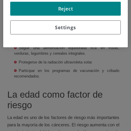
cáncer se encuentran:
Reject
No fumar ni exponerse al humo del tabaco.
Evitar o reducir al mínimo el consumo de alcohol.
Settings
Mantener un peso saludable.
Realizar actividad física regularmente.
Seguir una alimentación equilibrada rica en frutas,
verduras, legumbres y cereales integrales.
Protegerse de la radiación ultravioleta solar.
Participar en los programas de vacunación y cribado
recomendados.
La edad como factor de
riesgo
La edad es uno de los factores de riesgo más importantes
para la mayoría de los cánceres. El riesgo aumenta con el