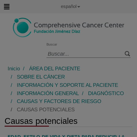
Saltar al contenido
Idioma
Español
Activo
Saltar
al
contenido
Buscar
Selector
de
Inicio
/
ÁREA DEL PACIENTE
idioma
/
SOBRE EL CÁNCER
/
INFORMACIÓN Y SOPORTE AL PACIENTE
/
INFORMACIÓN GENERAL
/
DIAGNÓSTICO
/
CAUSAS Y FACTORES DE RIESGO
/
CAUSAS POTENCIALES
Causas potenciales
EDAD, ESTILO DE VIDA Y DIETA PARA REDUCIR LA