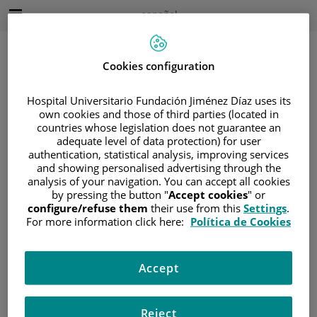
Saltar al contenido
Idioma
Español
Activo
Saltar
al
contenido
Cookies configuration
Hospital Universitario Fundación Jiménez Díaz uses its
Buscar
own cookies and those of third parties (located in
countries whose legislation does not guarantee an
Selector
adequate level of data protection) for user
de
authentication, statistical analysis, improving services
Inicio
/
ÁREA DEL PACIENTE
idioma
and showing personalised advertising through the
/
SOBRE EL CÁNCER
analysis of your navigation. You can accept all cookies
by pressing the button "
Accept cookies
" or
/
INFORMACIÓN Y SOPORTE AL PACIENTE
configure/refuse them
their use from this
Settings
.
/
INFORMACIÓN GENERAL
/
DIAGNÓSTICO
For more information click here:
Política de Cookies
/
CAUSAS Y FACTORES DE RIESGO
Causas y factores de riesgo
Accept
Reject