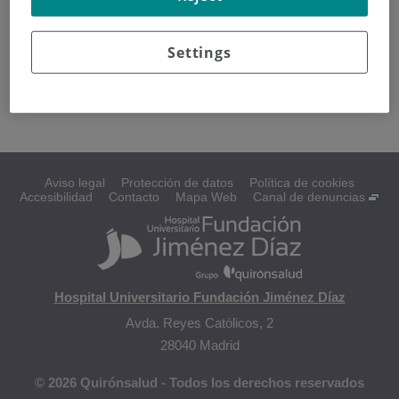
Causas potenciales
Settings
Historia familiar
Condiciones precancerosas
Aviso legal
Protección de datos
Política de cookies
Accesibilidad
Contacto
Mapa Web
Canal de denuncias
Hospital Universitario Fundación Jiménez Díaz
Avda. Reyes Católicos, 2
28040 Madrid
© 2026 Quirónsalud - Todos los derechos reservados