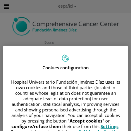
Saltar al contenido
Idioma
Español
Activo
Saltar
al
contenido
Buscar
Selector
de
Inicio
/
ÁREA DEL PACIENTE
idioma
Cookies configuration
/
SOBRE EL CÁNCER
/
INFORMACIÓN Y SOPORTE AL PACIENTE
Hospital Universitario Fundación Jiménez Díaz uses its
own cookies and those of third parties (located in
/
INFORMACIÓN GENERAL
countries whose legislation does not guarantee an
/
EFECTOS SECUNDARIOS
/
OTROS
adequate level of data protection) for user
authentication, statistical analysis, improving services
/
ASCITIS
and showing personalised advertising through the
Ascitis
analysis of your navigation. You can accept all cookies
by pressing the button "
Accept cookies
" or
configure/refuse them
their use from this
Settings
.
La
ascitis
es una acumulación anormal de líquido en el