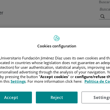
Buscar
a de
Instalaciones y
Investigación 
ios
tecnología
docencia
Cookies configuration
Universitario Fundación Jiménez Díaz uses its own cookies and th
R
/
INFORMACIÓN Y SOPORTE AL PACIENTE
/
INFORMACIÓN 
located in countries whose legislation does not guarantee an adequ
tection) for user authentication, statistical analysis, improving s
rsonalised advertising through the analysis of your navigation. Y
 by pressing the button "
Accept cookies
" or
configure/refuse 
m this
Settings
. For more information click here:
Política de C
te a las infecciones causadas por bacterias, virus, hongos y o
as del organismo y aumentar el riesgo de infección.
Accept
Reject
Setting
los linfomas, pueden afectar a la médula ósea e impedir la producción 