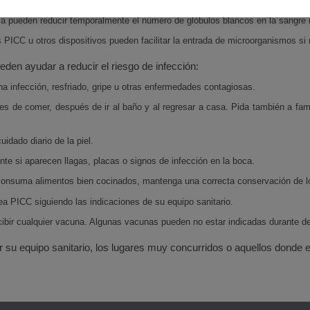
pia pueden reducir temporalmente el número de glóbulos blancos en la sangre 
as PICC u otros dispositivos pueden facilitar la entrada de microorganismos 
den ayudar a reducir el riesgo de infección:
a infección, resfriado, gripe u otras enfermedades contagiosas.
s de comer, después de ir al baño y al regresar a casa. Pida también a fa
idado diario de la piel.
te si aparecen llagas, placas o signos de infección en la boca.
consuma alimentos bien cocinados, mantenga una correcta conservación de lo
a PICC siguiendo las indicaciones de su equipo sanitario.
cibir cualquier vacuna. Algunas vacunas pueden no estar indicadas durante d
 su equipo sanitario, los lugares muy concurridos o aquellos donde e