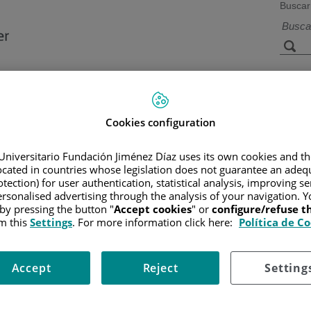
Buscar
a de
Instalaciones y
Investigación 
ios
tecnología
docencia
Cookies configuration
Universitario Fundación Jiménez Díaz uses its own cookies and th
located in countries whose legislation does not guarantee an adequ
R
/
INFORMACIÓN Y SOPORTE AL PACIENTE
/
INFORMACIÓN 
GO
tection) for user authentication, statistical analysis, improving s
rsonalised advertising through the analysis of your navigation. Y
 by pressing the button "
Accept cookies
" or
configure/refuse 
m this
Settings
. For more information click here:
Política de C
los senos saludables y reducir su riesgo de cáncer de mama. Esto 
mamaria para hacer nuevas formas de mama a menudo se realiza al m
Accept
Reject
Setting
ada para algunas mujeres con un alto riesgo de desarrollar cáncer 
 de ovario