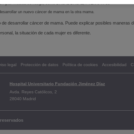
ta en gran medida su riesgo, como BRCA1 BRCA2, PTEN o TP53
 desarrollar un nuevo cáncer de mama en la otra mama.
o de desarrollar cáncer de mama. Puede explicar posibles maneras d
rsonal, la situación de cada mujer es diferente.
iso legal
Protección de datos
Política de cookies
Accesibilidad
C
Hospital Universitario Fundación Jiménez Díaz
Avda. Reyes Católicos, 2
28040 Madrid
 reservados