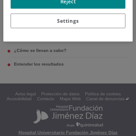
Reject
Settings
¿Qué son los ensayos clínicos?
Tipos de ensayos
¿Cómo se llevan a cabo?
Entender los resultados
Aviso legal
Protección de datos
Política de cookies
Accesibilidad
Contacto
Mapa Web
Canal de denuncias
Hospital Universitario Fundación Jiménez Díaz