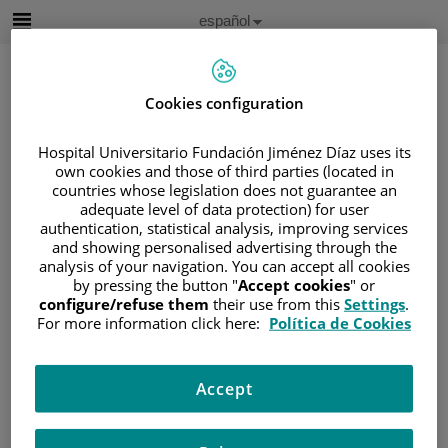
Saltar al contenido
Idioma
Español
Activo
Saltar
al
contenido
Cookies configuration
Buscar
Hospital Universitario Fundación Jiménez Díaz uses its
own cookies and those of third parties (located in
countries whose legislation does not guarantee an
Selector
adequate level of data protection) for user
de
Inicio
/
ÁREA DEL PACIENTE
authentication, statistical analysis, improving services
idioma
and showing personalised advertising through the
/
SOBRE EL CÁNCER
analysis of your navigation. You can accept all cookies
/
INFORMACIÓN Y SOPORTE AL PACIENTE
by pressing the button "
Accept cookies
" or
configure/refuse them
their use from this
Settings
.
/
INFORMACIÓN GENERAL
/
TRATAMIENTO
For more information click here:
Política de Cookies
/
ENSAYOS CLÍNICOS
/
LO QUE ENVUELVE UN ENSAYO CLÍNICO
Accept
Lo que envuelve un ensayo
clínico