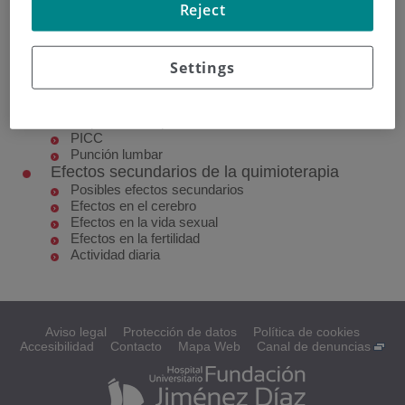
¿Qué es?
Reject
Planear su tratamiento
¿Cómo se administra?
¿Qué pasa después?
Settings
Tratamiento con quimioterapia
Maneras de administración
Vías centrales
Dispositivos implantables
PICC
Punción lumbar
Efectos secundarios de la quimioterapia
Posibles efectos secundarios
Efectos en el cerebro
Efectos en la vida sexual
Efectos en la fertilidad
Actividad diaria
Aviso legal
Protección de datos
Política de cookies
Accesibilidad
Contacto
Mapa Web
Canal de denuncias