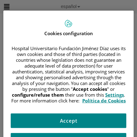
Saltar al contenido
Idioma
Español
Activo
Saltar
al
contenido
Cookies configuration
Buscar
Hospital Universitario Fundación Jiménez Díaz uses its
own cookies and those of third parties (located in
countries whose legislation does not guarantee an
Selector
de
adequate level of data protection) for user
Inicio
/
ÁREA DEL PACIENTE
idioma
authentication, statistical analysis, improving services
/
SOBRE EL CÁNCER
and showing personalised advertising through the
analysis of your navigation. You can accept all cookies
/
INFORMACIÓN Y SOPORTE AL PACIENTE
by pressing the button "
Accept cookies
" or
/
INFORMACIÓN GENERAL
/
TRATAMIENTO
configure/refuse them
their use from this
Settings
.
For more information click here:
Política de Cookies
/
QUIMIOTERAPIA
Quimioterapia
Accept
Explicación de la quimioterapia