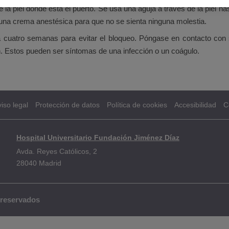
 piel donde está el puerto. Se usa una aguja a través de la piel hast
una crema anestésica para que no se sienta ninguna molestia.
da cuatro semanas para evitar el bloqueo. Póngase en contacto con 
en. Estos pueden ser síntomas de una infección o un coágulo.
iso legal
Protección de datos
Política de cookies
Accesibilidad
C
Hospital Universitario Fundación Jiménez Díaz
Avda. Reyes Católicos, 2
28040 Madrid
 reservados