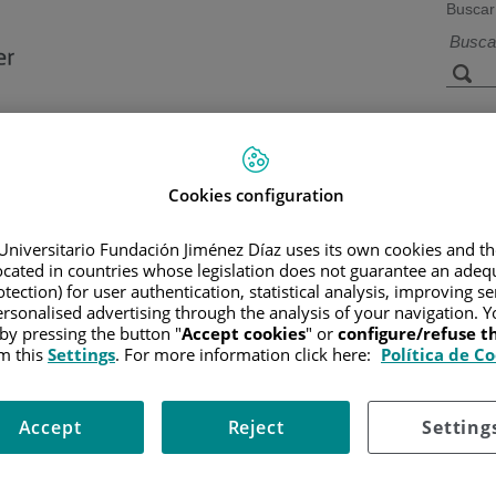
Buscar
a de
Instalaciones y
Investigación 
ios
tecnología
docencia
Cookies configuration
Universitario Fundación Jiménez Díaz uses its own cookies and th
located in countries whose legislation does not guarantee an adequ
R
/
INFORMACIÓN Y SOPORTE AL PACIENTE
/
INFORMACIÓN 
IVOS IMPLANTABLES
tection) for user authentication, statistical analysis, improving s
rsonalised advertising through the analysis of your navigation. Y
 by pressing the button "
Accept cookies
" or
configure/refuse 
m this
Settings
. For more information click here:
Política de C
 delgado, blando, con un disco de goma en el extremo. A veces s
Accept
Reject
Setting
esia local.
pecho, y el tubo conectado entra en una vena cerca del corazón.