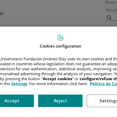
Buscar
a de
Instalaciones y
Investigación 
ios
tecnología
docencia
Cookies configuration
Universitario Fundación Jiménez Díaz uses its own cookies and th
located in countries whose legislation does not guarantee an adequ
R
/
INFORMACIÓN Y SOPORTE AL PACIENTE
/
INFORMACIÓN 
tection) for user authentication, statistical analysis, improving s
rsonalised advertising through the analysis of your navigation. Y
 by pressing the button "
Accept cookies
" or
configure/refuse 
m this
Settings
. For more information click here:
Política de C
Accept
Reject
Setting