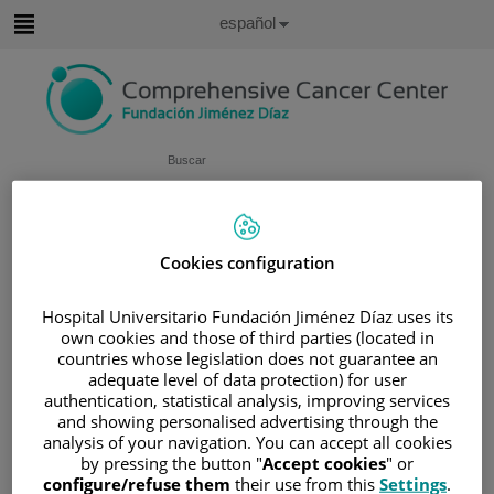
Saltar al contenido
Idioma
Español
Activo
Saltar
al
contenido
Buscar
Selector
de
Inicio
/
ÁREA DEL PACIENTE
idioma
Cookies configuration
/
SOBRE EL CÁNCER
/
INFORMACIÓN Y SOPORTE AL PACIENTE
Hospital Universitario Fundación Jiménez Díaz uses its
/
INFORMACIÓN GENERAL
/
TRATAMIENTO
own cookies and those of third parties (located in
countries whose legislation does not guarantee an
/
TERAPIA BIOLÓGICA
/
¿QUÉ ES?
adequate level of data protection) for user
authentication, statistical analysis, improving services
¿Qué es?
and showing personalised advertising through the
analysis of your navigation. You can accept all cookies
by pressing the button "
Accept cookies
" or
Las terapias dirigidas (a veces conocidas como terapias
configure/refuse them
their use from this
Settings
.
biológicas) se pueden utilizar para estimular el sistema