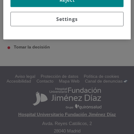
Settings
Encontrar donante
Lo que conlleva el tratamiento
Tomar la decisión
Aviso legal
Protección de datos
Política de cookies
Accesibilidad
Contacto
Mapa Web
Canal de denuncias
Hospital Universitario Fundación Jiménez Díaz
Avda. Reyes Católicos, 2
28040 Madrid