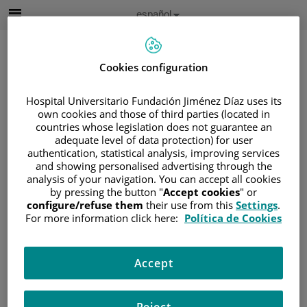
Saltar al contenido
Idioma
Español
Activo
Saltar
al
contenido
Cookies configuration
Hospital Universitario Fundación Jiménez Díaz uses its
Buscar
own cookies and those of third parties (located in
countries whose legislation does not guarantee an
Selector
adequate level of data protection) for user
de
authentication, statistical analysis, improving services
Inicio
/
ÁREA DEL PACIENTE
idioma
and showing personalised advertising through the
/
SOBRE EL CÁNCER
analysis of your navigation. You can accept all cookies
/
INFORMACIÓN Y SOPORTE AL PACIENTE
by pressing the button "
Accept cookies
" or
configure/refuse them
their use from this
Settings
.
/
INFORMACIÓN GENERAL
/
TRATAMIENTO
For more information click here:
Política de Cookies
/
TRASPLANTE DE CÉLULAS MADRE Y
MÉDULA ÓSEA
/
TRASPLANTE ALOGÉNICO
Accept
Trasplante alogénico
Reject