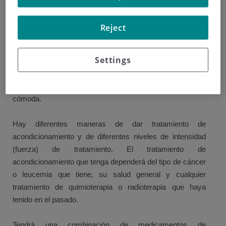
Antes de un trasplante de células madre de un donante, se
Reject
le dará el tratamiento para ayudarle a prepararse para las
células del donante. Esto se conoce como tratamiento de
Settings
acondicionamiento. Va a ir al hospital alrededor de una
semana antes de la fecha del trasplante. Se le dará
consejos sobre qué llevar para hacer su estancia más
cómoda.
Hay diferentes maneras de dar tratamiento de
acondicionamiento y de diferentes niveles de intensidad
(fuerza) de tratamiento. El tratamiento de
acondicionamiento que tenga dependerá del tipo de cáncer
o leucemia que tiene, su salud general y cualquier
tratamiento de quimioterapia o radioterapia que haya
tenido en el pasado.
Tendrá una combinación de medicamentos de