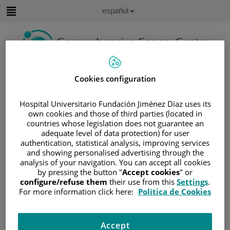
Saltar al contenido
Idioma
Español
Activo
Saltar
al
contenido
Buscar
Cookies configuration
Selector
Hospital Universitario Fundación Jiménez Díaz uses its
de
own cookies and those of third parties (located in
Inicio
/
ÁREA DEL PACIENTE
idioma
countries whose legislation does not guarantee an
/
SOBRE EL CÁNCER
adequate level of data protection) for user
authentication, statistical analysis, improving services
/
INFORMACIÓN Y SOPORTE AL PACIENTE
and showing personalised advertising through the
/
INFORMACIÓN GENERAL
/
TRATAMIENTO
analysis of your navigation. You can accept all cookies
/
TRASPLANTE DE CÉLULAS MADRE Y
by pressing the button "
Accept cookies
" or
MÉDULA ÓSEA
configure/refuse them
their use from this
Settings
.
For more information click here:
Política de Cookies
/
TRASPLANTE ALOGÉNICO
/
LO QUE CONLLEVA EL TRATAMIENTO
Lo que conlleva el tratamiento
Accept