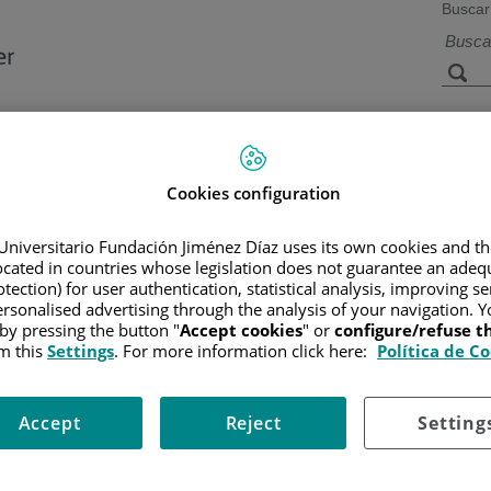
Buscar
a de
Instalaciones y
Investigación 
ios
tecnología
docencia
Cookies configuration
Universitario Fundación Jiménez Díaz uses its own cookies and th
located in countries whose legislation does not guarantee an adequ
R
/
INFORMACIÓN Y SOPORTE AL PACIENTE
/
INFORMACIÓN 
O DE DOSIS ALTAS CON CÉLULAS MADRE
/
RECOLECCIÓN DE C
tection) for user authentication, statistical analysis, improving s
rsonalised advertising through the analysis of your navigation. Y
e
 by pressing the button "
Accept cookies
" or
configure/refuse 
m this
Settings
. For more information click here:
Política de C
ratamiento con dosis altas. Esto ocurre a pocos días o semanas ante
Accept
Reject
Setting
 sangre. Le pondrán inyecciones diarias de un factor de crecimiento
ulas madre. Esto toma entre 3-4 horas utilizando una máquina. Las 