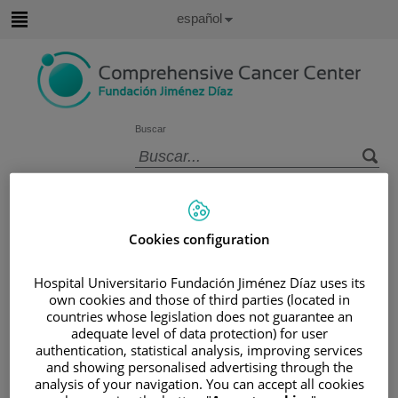
Saltar al contenido
Idioma
Español
Activo
Saltar
al
contenido
Buscar
Selector
de
Inicio
/
ÁREA DEL PACIENTE
idioma
/
SOBRE EL CÁNCER
Cookies configuration
/
INFORMACIÓN Y SOPORTE AL PACIENTE
/
TIPOS DE CÁNCER
Hospital Universitario Fundación Jiménez Díaz uses its
/
ÁREA DE CÁNCER DE CABEZA Y CUELLO
own cookies and those of third parties (located in
countries whose legislation does not guarantee an
/
CABEZA Y CUELLO
/
TRATAMIENTO
adequate level of data protection) for user
Tratamiento
authentication, statistical analysis, improving services
and showing personalised advertising through the
analysis of your navigation. You can accept all cookies
Los cánceres de cabeza y cuello son poco frecuentes, y