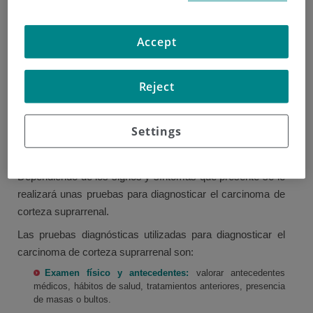
Diagnóstico del carcinoma de la
corteza suprarrenal
Accept
Por lo general, lo primero es ver a su médico de cabecera,
quien le examinará. Puede que tenga que hacer análisis
Reject
de sangre para comprobar su estado general de salud. Si
su médico de cabecera no está seguro de cuál es el
Settings
problema, o piensa que puede ser cáncer, lo remitirán a un
hospital para asesoramiento y tratamiento especializado.
Dependiendo de los signos y síntomas que presente se le
realizará unas pruebas para diagnosticar el carcinoma de
corteza suprarrenal.
Las pruebas diagnósticas utilizadas para diagnosticar el
carcinoma de corteza suprarrenal son:
Examen físico y antecedentes:
valorar antecedentes
médicos, hábitos de salud, tratamientos anteriores, presencia
de masas o bultos.