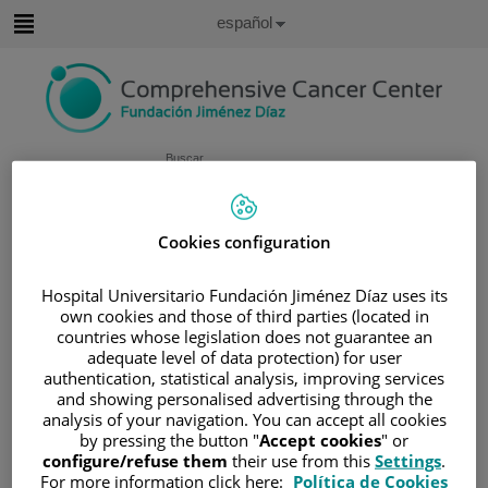
Saltar al contenido
Idioma
Español
Activo
Saltar
al
contenido
Buscar
Selector
de
Cookies configuration
Inicio
/
ÁREA DEL PACIENTE
idioma
/
SOBRE EL CÁNCER
Hospital Universitario Fundación Jiménez Díaz uses its
/
INFORMACIÓN Y SOPORTE AL PACIENTE
own cookies and those of third parties (located in
/
TIPOS DE CÁNCER
countries whose legislation does not guarantee an
adequate level of data protection) for user
/
ÁREA DE CÁNCER ENDOCRINO
authentication, statistical analysis, improving services
/
CARCINOMA EN LA CORTEZA
and showing personalised advertising through the
SUPRARRENALES
analysis of your navigation. You can accept all cookies
by pressing the button "
Accept cookies
" or
/
DIAGNÓSTICO DEL CARCINOMA DE LA
configure/refuse them
their use from this
Settings
.
CORTEZA SUPRARRENAL
For more information click here:
Política de Cookies