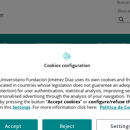
Buscar
a de
Instalaciones y
Investigación 
ios
tecnología
docencia
Cookies configuration
R
/
INFORMACIÓN Y SOPORTE AL PACIENTE
/
TIPOS DE CÁN
Universitario Fundación Jiménez Díaz uses its own cookies and th
located in countries whose legislation does not guarantee an adequ
tection) for user authentication, statistical analysis, improving s
rsonalised advertising through the analysis of your navigation. Y
 el cáncer de tiroides. El tipo de operación dependerá del tamaño del 
 by pressing the button "
Accept cookies
" or
configure/refuse 
m this
Settings
. For more information click here:
Política de C
Accept
Reject
Setting
rir una operación posterior para eliminar toda la glándula tiroides.