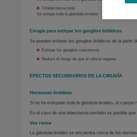
Tiroidectomía total
Se extirpa toda la glándula tiroides.
Cirugía para extirpar los ganglios linfáticos
Se pueden extirpar los ganglios linfáticos de la parte de
Extirpar los ganglios cancerosos
Reducir el riesgo de que el cáncer regrese
EFECTOS SECUNDARIOS DE LA CIRUGÍA
Hormonas tiroideas
Si se ha extirpado toda la glándula tiroides, el cuerp
En el caso de una lobectomía también es posible que 
Voz ronca
La glándula tiroides se encuentra cerca de los nervi