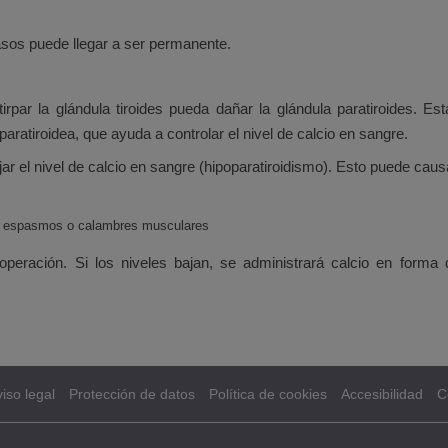
asos puede llegar a ser permanente.
irpar la glándula tiroides pueda dañar la glándula paratiroides. 
aratiroidea, que ayuda a controlar el nivel de calcio en sangre.
ar el nivel de calcio en sangre (hipoparatiroidismo). Esto puede caus
, espasmos o calambres musculares
 operación. Si los niveles bajan, se administrará calcio en form
iso legal
Protección de datos
Política de cookies
Accesibilidad
C