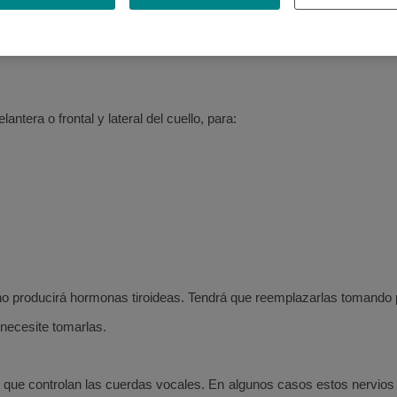
lantera o frontal y lateral del cuello, para:
o no producirá hormonas tiroideas. Tendrá que reemplazarlas tomando pa
necesite tomarlas.
os que controlan las cuerdas vocales. En algunos casos estos nervio