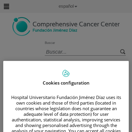
Saltar al contenido
Idioma
Español
Activo
Saltar
al
contenido
Buscar
Selector
de
Inicio
/
ÁREA DEL PACIENTE
idioma
/
SOBRE EL CÁNCER
/
INFORMACIÓN Y SOPORTE AL PACIENTE
Cookies configuration
/
TIPOS DE CÁNCER
Hospital Universitario Fundación Jiménez Díaz uses its
/
ÁREA DE CÁNCER ENDOCRINO
own cookies and those of third parties (located in
/
TIROIDES
/
TRATAMIENTO
countries whose legislation does not guarantee an
adequate level of data protection) for user
Tratamiento
authentication, statistical analysis, improving services
and showing personalised advertising through the
analysis of your navigation. You can accept all cookies
El tratamiento dependerá del estadio del cáncer y el