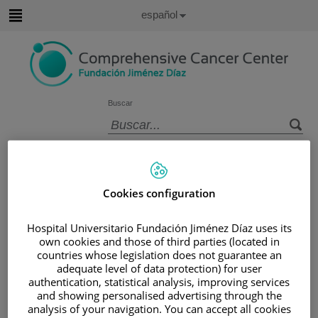
Saltar al contenido
Idioma
Español
Activo
Saltar
al
contenido
Buscar
Selector
de
Inicio
/
ÁREA DEL PACIENTE
idioma
/
SOBRE EL CÁNCER
Cookies configuration
/
INFORMACIÓN Y SOPORTE AL PACIENTE
/
TIPOS DE CÁNCER
Hospital Universitario Fundación Jiménez Díaz uses its
/
ÁREA DE CÁNCER GASTRO-INTESTINAL
own cookies and those of third parties (located in
countries whose legislation does not guarantee an
/
COLON
/
TRATAMIENTO
/
CIRUGÍA
adequate level of data protection) for user
Cirugía
authentication, statistical analysis, improving services
and showing personalised advertising through the
analysis of your navigation. You can accept all cookies
La cirugía es el tratamiento más común para el cáncer de