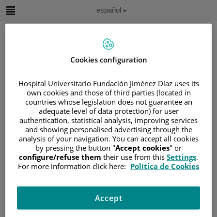
Saltar al contenido
Idioma
Español
Activo
Saltar
al
contenido
Cookies configuration
Buscar
Hospital Universitario Fundación Jiménez Díaz uses its
own cookies and those of third parties (located in
Selector
countries whose legislation does not guarantee an
de
Inicio
/
ÁREA DEL PACIENTE
adequate level of data protection) for user
idioma
authentication, statistical analysis, improving services
/
SOBRE EL CÁNCER
and showing personalised advertising through the
/
INFORMACIÓN Y SOPORTE AL PACIENTE
analysis of your navigation. You can accept all cookies
by pressing the button "
Accept cookies
" or
/
TIPOS DE CÁNCER
configure/refuse them
their use from this
Settings
.
/
ÁREA DE CÁNCER GINECOLÓGICO
For more information click here:
Política de Cookies
/
OVARIO
/
CÁNCER DE OVARIO
/
OVARIO
Ovario
Accept
Los ovarios son dos órganos pequeños y ovalados que se