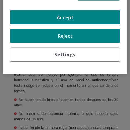
Edad
Accept
El riesgo de padecer cáncer de mama aumenta con la
edad. Es más común en personas mayores de 50 años,
aunque hay que tener en cuenta que un 45% de los casos
Reject
se diagnostican en pacientes de más de 65 años.
Settings
Factores hormonales
La exposición a hormonas como estrógenos o
progesterona aumentan el riesgo de aparición de cáncer de
mama, aquí se incluye por ejemplo: el uso de terapia
hormonal sustitutiva y el uso de pastillas anticonceptivas
(este riesgo se reduce en el momento en el que se deja de
tomar).
No haber tenido hijos o haberlos tenido después de los 30
años.
No haber dado lactancia materna o solo haberla dado
menos de un año.
Haber tenido la primera regla (menarquia) a edad temprana