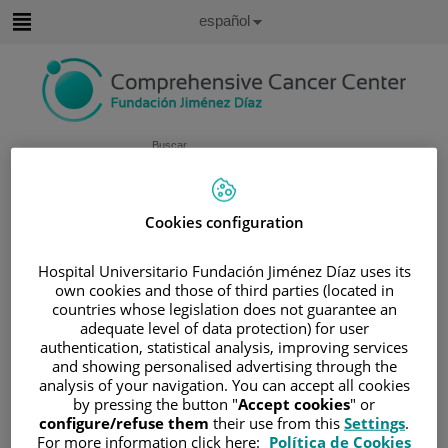
Saltar al contenido
Idioma
Español
Activo
Saltar
al
contenido
Buscar
Selector
de
Cookies configuration
Inicio
/
ÁREA DEL PACIENTE
idioma
/
SOBRE EL CÁNCER
Hospital Universitario Fundación Jiménez Díaz uses its
/
INFORMACIÓN Y SOPORTE AL PACIENTE
own cookies and those of third parties (located in
/
TIPOS DE CÁNCER
countries whose legislation does not guarantee an
adequate level of data protection) for user
/
ÁREA DE CÁNCER DE MAMA
authentication, statistical analysis, improving services
/
CÁNCER DE MAMA
and showing personalised advertising through the
analysis of your navigation. You can accept all cookies
/
CAUSAS Y FACTORES DE RIESGO
by pressing the button "
Accept cookies
" or
Causas y factores de riesgo
configure/refuse them
their use from this
Settings
.
For more information click here:
Política de Cookies