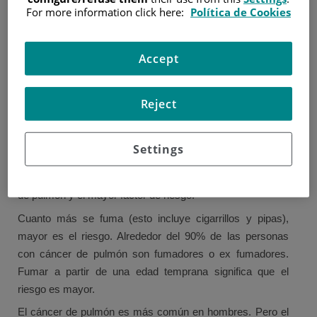
For more information click here:
Política de Cookies
El tabaquismo es la causa de la mayoría de los cánceres
de pulmón. También hay otros factores de riesgo que
pueden aumentar las probabilidades de desarrollar cáncer
Accept
de pulmón.
Tener un factor de riesgo no significa que alguien va a
Reject
tener cáncer, así como no tener un factor de riesgo no
evita padecerlo.
Settings
Tabaco
Fumar tabaco es la causa de la mayoría de los cánceres
de pulmón y el mayor factor de riesgo.
Cuanto más se fuma (esto incluye cigarrillos y pipas),
mayor es el riesgo. Alrededor del 90% de las personas
con cáncer de pulmón son fumadores o ex fumadores.
Fumar a partir de una edad temprana significa que el
riesgo es mayor.
El cáncer de pulmón es más común en hombres. Pero el