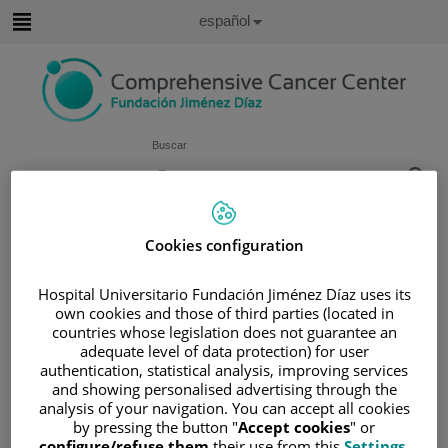
Saltar al contenido
Idioma
Español
Activo
Saltar
al
contenido
Buscar
Selector
de
Inicio
/
ÁREA DEL PACIENTE
idioma
Cookies configuration
/
SOBRE EL CÁNCER
/
INFORMACIÓN Y SOPORTE AL PACIENTE
Hospital Universitario Fundación Jiménez Díaz uses its
/
TIPOS DE CÁNCER
own cookies and those of third parties (located in
countries whose legislation does not guarantee an
/
ÁREA DE CÁNCER DE PULMÓN
adequate level of data protection) for user
/
CÁNCER DE PULMÓN
authentication, statistical analysis, improving services
/
CAUSAS Y FACTORES DE RIESGO
and showing personalised advertising through the
analysis of your navigation. You can accept all cookies
Causas y factores de riesgo
by pressing the button "
Accept cookies
" or
configure/refuse them
their use from this
Settings
.