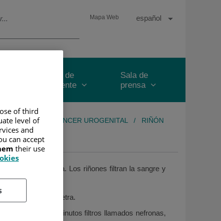
Selector
Idioma
Español
Mapa Web
de
Activo
idioma
y
Área de
Sala de
paciente
prensa
ose of third
ate level of
CER
/
ÁREA DE CÁNCER UROGENITAL
/
RIÑÓN
ervices and
ou can accept
them
their use
ookies
de la caja torácica. Los riñones filtran la sangre y
s
r a través de la uretra.
 por cientos de diminutos filtros llamados nefronas,