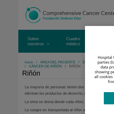
Saltar al contenido
Saltar
al
contenido
Sobre
Cuadro
Carter
nosotros
médico
servic
Hospital 
parties (
Inicio
/
ÁREA DEL PACIENTE
/
SOBRE EL CÁNCE
/
CÁNCER DE RIÑÓN
/
RIÑÓN
data pro
showing pe
Riñón
all cookies
fro
La mayoría de personas tienen dos riñones. Se encuent
eliminan los productos de desecho, que se convierten 
La orina se drena desde cada riñón, a través de un con
La sangre es transportada al riñón a través de un vas