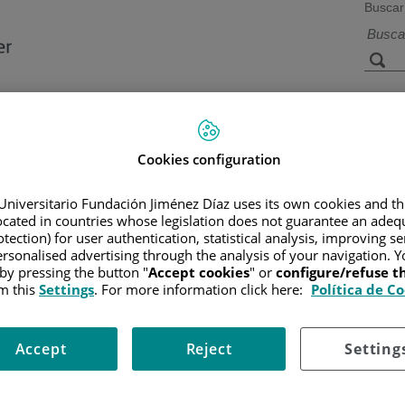
Buscar
a de
Instalaciones y
Investigación 
ios
tecnología
docencia
Cookies configuration
Universitario Fundación Jiménez Díaz uses its own cookies and th
located in countries whose legislation does not guarantee an adequ
R
/
INFORMACIÓN Y SOPORTE AL PACIENTE
/
TIPOS DE CÁN
tection) for user authentication, statistical analysis, improving s
rsonalised advertising through the analysis of your navigation. Y
 by pressing the button "
Accept cookies
" or
configure/refuse 
m this
Settings
. For more information click here:
Política de C
ran en la parte posterior del cuerpo, uno a cada lado, justo debajo 
en orina.
Accept
Reject
Setting
ducto llamado uréter, a la vejiga, donde se almacena, y sale al exterio
o sanguíneo llamado arteria renal. Una vez la sangre ha sido filtrada