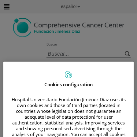
Saltar al contenido
Idioma
Español
Activo
Saltar
al
contenido
Buscar
Selector
de
Inicio
/
ÁREA DEL PACIENTE
idioma
/
SOBRE EL CÁNCER
Cookies configuration
/
INFORMACIÓN Y SOPORTE AL PACIENTE
/
TIPOS DE CÁNCER
Hospital Universitario Fundación Jiménez Díaz uses its
/
ÁREA DE CÁNCER UROGENITAL
/
RIÑÓN
own cookies and those of third parties (located in
/
TRATAMIENTO
countries whose legislation does not guarantee an
adequate level of data protection) for user
Tratamiento
authentication, statistical analysis, improving services
and showing personalised advertising through the
analysis of your navigation. You can accept all cookies
El principal tratamiento para el cáncer renal que no se ha