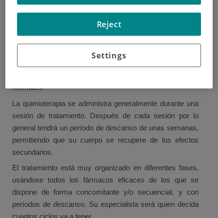
Quimioterapia
Reject
La quimioterapia consiste en el uso de medicamentos
citotóxicos para destruir el cáncer. Estos fármacos no solo
Settings
alteran la forma en la que las células cancerosas crecen y
se dividen, sino que también pueden afectar a las células
normales.
La quimioterapia se administra generalmente durante una
sesión de tratamiento. Después de cada sesión por lo
general tendrá un período de descanso de unas semanas,
permitiendo que su cuerpo se recupere de los efectos
secundarios.
El tratamiento está muy organizado en diferentes fases,
usándose todos los fármacos eficaces de los que se
dispone de forma concomitante y/o secuencial, y con
períodos de descanso. Su especialista será quien decida
cuantos ciclos va a tener.