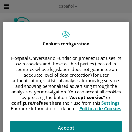
Saltar al contenido
Idioma
Español
Activo
Saltar
al
contenido
Cookies configuration
Buscar
Hospital Universitario Fundación Jiménez Díaz uses its
Selector
de
own cookies and those of third parties (located in
Inicio
/
ÁREA DEL PACIENTE
idioma
countries whose legislation does not guarantee an
/
SOBRE EL CÁNCER
adequate level of data protection) for user
authentication, statistical analysis, improving services
/
INFORMACIÓN Y SOPORTE AL PACIENTE
and showing personalised advertising through the
/
TIPOS DE CÁNCER
analysis of your navigation. You can accept all cookies
by pressing the button "
Accept cookies
" or
/
ÁREA DE NEOPLASIAS HEMATOLÓGICAS
configure/refuse them
their use from this
Settings
.
/
LEUCEMIAS
For more information click here:
Política de Cookies
/
LEUCEMIA AGUDA LINFOBLÁSTICA (LAL)
/
TRATAMIENTO DE LA LAL
Accept
/
QUIMIOTERAPIA