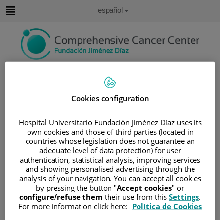
Saltar al contenido
Idioma
Español
Activo
Saltar
al
contenido
Buscar
Selector
Cookies configuration
de
Inicio
/
ÁREA DEL PACIENTE
idioma
Hospital Universitario Fundación Jiménez Díaz uses its
/
SOBRE EL CÁNCER
own cookies and those of third parties (located in
/
INFORMACIÓN Y SOPORTE AL PACIENTE
countries whose legislation does not guarantee an
adequate level of data protection) for user
/
TIPOS DE CÁNCER
authentication, statistical analysis, improving services
/
ÁREA DE NEOPLASIAS HEMATOLÓGICAS
and showing personalised advertising through the
/
LEUCEMIAS
/
LEUCEMIA AGUDA MIELODIE
analysis of your navigation. You can accept all cookies
by pressing the button "
Accept cookies
" or
/
TRATAMIENTO DE LA LAM
configure/refuse them
their use from this
Settings
.
/
QUIMIOTERAPIA
For more information click here:
Política de Cookies
/
¿CÓMO SE ADMINISTRA LA