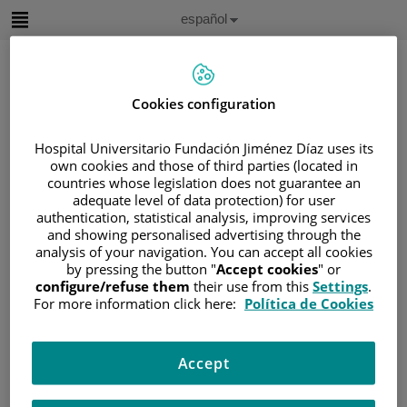
Saltar al contenido
Idioma
Español
Activo
Saltar
al
contenido
Cookies configuration
Buscar
Hospital Universitario Fundación Jiménez Díaz uses its
own cookies and those of third parties (located in
Selector
countries whose legislation does not guarantee an
de
adequate level of data protection) for user
Inicio
/
ÁREA DEL PACIENTE
idioma
authentication, statistical analysis, improving services
/
SOBRE EL CÁNCER
and showing personalised advertising through the
analysis of your navigation. You can accept all cookies
/
INFORMACIÓN Y SOPORTE AL PACIENTE
by pressing the button "
Accept cookies
" or
/
TIPOS DE CÁNCER
configure/refuse them
their use from this
Settings
.
/
ÁREA DE NEOPLASIAS HEMATOLÓGICAS
For more information click here:
Política de Cookies
/
LINFOMAS
/
LINFOMA NO HODGKIN
/
LEUCEMIA LINFOCÍTICA CRÓNICA (LLC)
Accept
/
CAUSAS Y FACTORES DE RIESGO