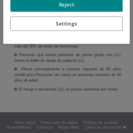
Causas y factores de riesgo
Reject
La etiología de la LLC es desconocida pero se sabe que es
la única que no está relacionada con radiaciones, agentes
Settings
químicos o exposición a tratamientos de quimioterapia
previos.
Es más frecuente en la población occidental representando
más del 30% de todas las leucemias.
Personas que tienen parientes de primer grado con LLC
tienen el doble de riesgo de padecer LLC.
Afecta principalmente a varones mayores de 60 años
siendo poco frecuente ver casos en personas menores de 40
años de edad.
El riesgo a desarrollar LLC no parece aumentar por fumar.
Aviso legal
Protección de datos
Política de cookies
Accesibilidad
Contacto
Mapa Web
Canal de denuncias