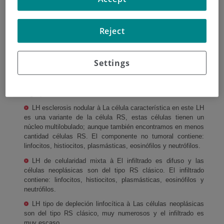
LH clásico
Reject
Representa el 95% de los casos y se caracteriza por la
presencia en el ganglio linfático de células grandes con
Settings
varios núcleos llamadas células
de Reed-Sternberg
(RS).
Este grupo se divide a su vez en:
LH esclerosis nodular à La célula característica en este LH
es una variante de la célula RS, estas células tienen un
núcleo multilobulado; aunque también encontramos en menos
cantidad células RS. El componente no tumoral contiene:
linfocitos, histiocitos, plasmásticas, eosinófilos y neutrófilos.
LH de celularidad mixta à El infiltrado es difuso y las
células neoplásicas son del tipo RS clásico. El infiltrado
contiene: linfocitos, histiocitos, plasmásticas, eosinófilos y
neutrófilos.
LH tipo de depleción linfocítica à Las células neoplásicas
son del tipo RS clásico, muy numerosos y el infiltrado es
muy escaso.