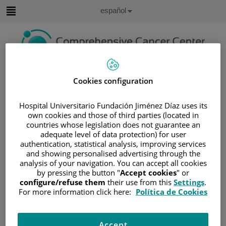
Saltar al contenido
Idioma
Español
Activo
Saltar
al
contenido
Buscar
Cookies configuration
Selector
Hospital Universitario Fundación Jiménez Díaz uses its
de
Inicio
/
ÁREA DEL PACIENTE
own cookies and those of third parties (located in
idioma
countries whose legislation does not guarantee an
/
SOBRE EL CÁNCER
adequate level of data protection) for user
/
INFORMACIÓN Y SOPORTE AL PACIENTE
authentication, statistical analysis, improving services
and showing personalised advertising through the
/
TIPOS DE CÁNCER
analysis of your navigation. You can accept all cookies
/
ÁREA DE NEOPLASIAS HEMATOLÓGICAS
by pressing the button "
Accept cookies
" or
/
LINFOMAS
/
LINFOMA DE HODGKIN
configure/refuse them
their use from this
Settings
.
For more information click here:
Política de Cookies
/
TIPOS DE LINFOMA DE HODGKIN
Tipos de Linfoma de Hodgkin
Accept