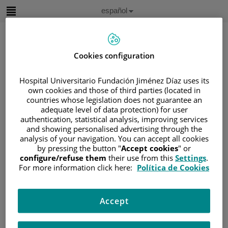
Saltar al contenido
Idioma
Español
Activo
Saltar
al
contenido
Cookies configuration
Buscar
Hospital Universitario Fundación Jiménez Díaz uses its
own cookies and those of third parties (located in
countries whose legislation does not guarantee an
Selector
de
adequate level of data protection) for user
Inicio
/
ÁREA DEL PACIENTE
idioma
authentication, statistical analysis, improving services
/
SOBRE EL CÁNCER
and showing personalised advertising through the
analysis of your navigation. You can accept all cookies
/
INFORMACIÓN Y SOPORTE AL PACIENTE
by pressing the button "
Accept cookies
" or
/
TIPOS DE CÁNCER
/
ÁREA DE SARCOMA
configure/refuse them
their use from this
Settings
.
For more information click here:
Política de Cookies
/
SARCOMA DE PARTES BLANDAS
/
TIPOS DE SARCOMAS DE PARTES BLANDAS
/
TUMORES DEL TEJIDO NERVIOSO
Accept
Tumores del tejido nervioso