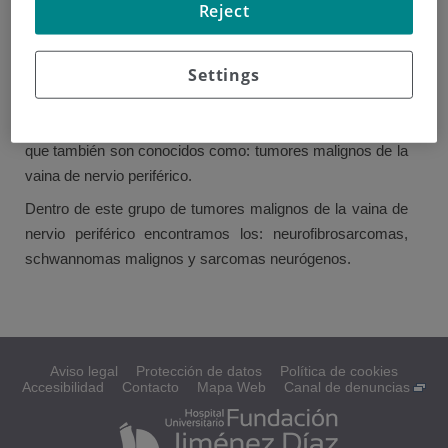
Reject
El sistema nervioso está divido en dos partes: Sistema
Nervioso Central (integrado por cerebro y médula espinal)
Settings
y Sistema Nervioso Periférico (integrado por los nervios
periféricos). Algunos sarcomas pueden desarrollarse en
este último y sobre las células que rodean al nervio, por lo
que también son conocidos como: tumores malignos de la
vaina de nervio periférico.
Dentro de este grupo de tumores malignos de la vaina de
nervio periférico encontramos los: neurofibrosarcomas,
schwannomas malignos y sarcomas neurógenos.
Aviso legal
Protección de datos
Política de cookies
Accesibilidad
Contacto
Mapa Web
Canal de denuncias