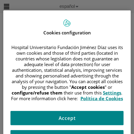
Saltar al contenido
Idioma
Español
Activo
Saltar
al
contenido
Cookies configuration
Buscar
Hospital Universitario Fundación Jiménez Díaz uses its
own cookies and those of third parties (located in
countries whose legislation does not guarantee an
Selector
de
adequate level of data protection) for user
Inicio
/
ÁREA DEL PACIENTE
idioma
authentication, statistical analysis, improving services
/
SOBRE EL CÁNCER
and showing personalised advertising through the
analysis of your navigation. You can accept all cookies
/
INFORMACIÓN Y SOPORTE AL PACIENTE
by pressing the button "
Accept cookies
" or
/
TIPOS DE CÁNCER
/
ÁREA DE SARCOMA
configure/refuse them
their use from this
Settings
.
For more information click here:
Política de Cookies
/
SARCOMA DE PARTES BLANDAS
/
TIPOS DE SARCOMAS DE PARTES BLANDAS
/
TUMORES DE VASOS SANGUÍNEOS
Accept
Tumores de vasos sanguíneos