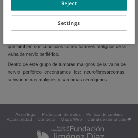
Reject
El sistema nervioso está divido en dos partes: Sistema
Nervioso Central (integrado por cerebro y médula espinal)
Settings
y Sistema Nervioso Periférico (integrado por los nervios
periféricos). Algunos sarcomas pueden desarrollarse en
este último y sobre las células que rodean al nervio, por lo
que también son conocidos como: tumores malignos de la
vaina de nervio periférico.
Dentro de este grupo de tumores malignos de la vaina de
nervio periférico encontramos los: neurofibrosarcomas,
schwannomas malignos y sarcomas neurógenos.
Aviso legal
Protección de datos
Política de cookies
Accesibilidad
Contacto
Mapa Web
Canal de denuncias