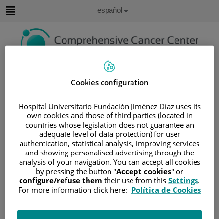
Saltar al contenido
Idioma
Español
Activo
Saltar
al
contenido
Buscar
Cookies configuration
Selector
de
Hospital Universitario Fundación Jiménez Díaz uses its
Inicio
/
ÁREA DEL PACIENTE
idioma
own cookies and those of third parties (located in
/
SOBRE EL CÁNCER
countries whose legislation does not guarantee an
adequate level of data protection) for user
/
INFORMACIÓN Y SOPORTE AL PACIENTE
authentication, statistical analysis, improving services
/
TIPOS DE CÁNCER
/
ÁREA DE SARCOMA
and showing personalised advertising through the
analysis of your navigation. You can accept all cookies
/
SARCOMA DE PARTES BLANDAS
by pressing the button "
Accept cookies
" or
/
TRATAMIENTO
/
QUIMIOTERAPIA
configure/refuse them
their use from this
Settings
.
For more information click here:
Política de Cookies
Quimioterapia
La quimioterapia usa medicamentos citotóxicos para