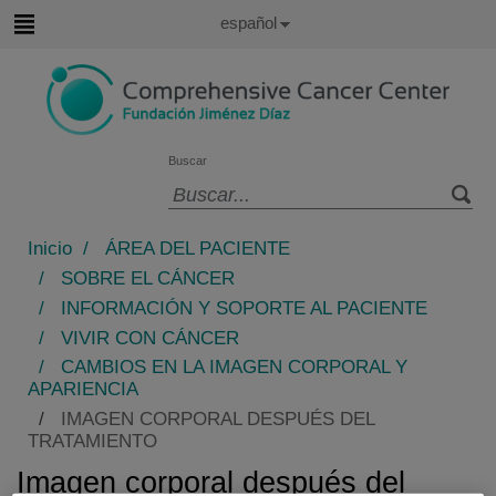
Saltar al contenido
Idioma
Español
Activo
Saltar
al
contenido
Buscar
Selector
de
Inicio
/
ÁREA DEL PACIENTE
idioma
/
SOBRE EL CÁNCER
/
INFORMACIÓN Y SOPORTE AL PACIENTE
/
VIVIR CON CÁNCER
/
CAMBIOS EN LA IMAGEN CORPORAL Y
APARIENCIA
/
IMAGEN CORPORAL DESPUÉS DEL
TRATAMIENTO
Imagen corporal después del