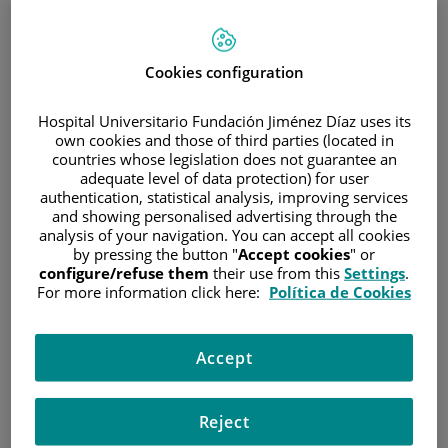
tratamiento
Cómo podrían afectarle los
Cookies configuration
cambios corporales
Hospital Universitario Fundación Jiménez Díaz uses its
own cookies and those of third parties (located in
El cáncer y sus tratamientos pueden producir cambios
countries whose legislation does not guarantee an
adequate level of data protection) for user
físicos visibles o no visibles que afectan a la percepción
authentication, statistical analysis, improving services
que una persona tiene de sí misma, conocida como
and showing personalised advertising through the
imagen corporal
. Estos cambios pueden aparecer de
analysis of your navigation. You can accept all cookies
by pressing the button "
Accept cookies
" or
forma súbita o progresiva, y pueden ser temporales o
configure/refuse them
their use from this
Settings
.
permanentes. Las guías actuales de supervivencia al
For more information click here:
Política de Cookies
cáncer reconocen la imagen corporal como un
componente esencial de la calidad de vida y del bienestar
Accept
emocional.
Los cambios pueden afectar a diferentes aspectos:
Reject
Apariencia:
cambios en el cabello, peso, piel, cicatrices
quirúrgicas, amputaciones, ostomías o reconstrucciones.