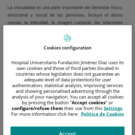
La sexualidad es una parte importante del bienestar físico,
emocional y social de las personas. Incluye el deseo
sexual, la intimidad, la imagen corporal, las relaciones
afectivas, el placer y la forma en que cada persona vive y
expresa su identidad sexual. La sexualidad es única para
cada individuo y puede cambiar a lo largo de la vida.
Cookies configuration
Actualmente, las guías internacionales de oncología
consideran la salud sexual una parte fundamental de la
Hospital Universitario Fundación Jiménez Díaz uses its
own cookies and those of third parties (located in
atención integral del paciente con cáncer.
countries whose legislation does not guarantee an
El cáncer y sus tratamientos pueden afectar la sexualidad
adequate level of data protection) for user
authentication, statistical analysis, improving services
de diferentes maneras. Algunas personas experimentan
and showing personalised advertising through the
cambios temporales, mientras que otras pueden presentar
analysis of your navigation. You can accept all cookies
efectos más duraderos. Sin embargo, muchas personas
by pressing the button "
Accept cookies
" or
configure/refuse them
their use from this
Settings
.
consiguen mantener o recuperar una vida íntima y sexual
For more information click here:
Política de Cookies
satisfactoria con información adecuada, apoyo profesional
y una buena comunicación con su pareja.
Accept