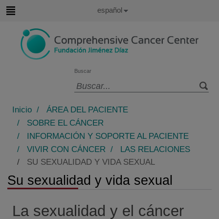
Saltar al contenido
Idioma
Español
Activo
Saltar
al
contenido
Buscar
Selector
de
Inicio
/
ÁREA DEL PACIENTE
idioma
/
SOBRE EL CÁNCER
/
INFORMACIÓN Y SOPORTE AL PACIENTE
/
VIVIR CON CÁNCER
/
LAS RELACIONES
/
SU SEXUALIDAD Y VIDA SEXUAL
Su sexualidad y vida sexual
La sexualidad y el cáncer