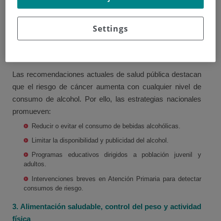
Regulación de nuevos productos con nicotina y
dispositivos electrónicos.
Settings
Estas medidas buscan disminuir tanto el consumo activo
como la exposición involuntaria al humo ambiental.
2. Prevención del consumo de alcohol
Las recomendaciones actuales de salud pública destacan
que el riesgo de cáncer aumenta con cualquier nivel de
consumo de alcohol. Por ello, las estrategias nacionales
promueven:
Reducir o evitar el consumo de bebidas alcohólicas.
Limitar la disponibilidad y publicidad del alcohol.
Programas educativos dirigidos a población juvenil y
adultos.
Intervenciones breves en Atención Primaria para detectar
consumos de riesgo.
3. Alimentación saludable, control del peso y actividad
física