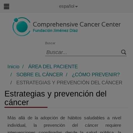
Saltar al contenido
Idioma
Español
Activo
Saltar
al
contenido
Buscar
Selector
de
Inicio
/
ÁREA DEL PACIENTE
idioma
/
SOBRE EL CÁNCER
/
¿CÓMO PREVENIR?
/
ESTRATEGIAS Y PREVENCIÓN DEL CÁNCER
Estrategias y prevención del
cáncer
Más allá de la adopción de hábitos saludables a nivel
individual, la prevención del cáncer requiere
intervenciones coordinadas desde la salud pública, la