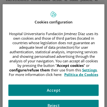
atención primaria, los programas de vacunación y los
programas poblacionales de cribado.
Cookies configuration
Prevención primaria
Hospital Universitario Fundación Jiménez Díaz uses its
(Reducción de la exposición a factores de riesgo y
own cookies and those of third parties (located in
promoción de la salud)
countries whose legislation does not guarantee an
adequate level of data protection) for user
1. Control del tabaquismo
authentication, statistical analysis, improving services
and showing personalised advertising through the
Las políticas de prevención del tabaquismo constituyen
analysis of your navigation. You can accept all cookies
una de las medidas más efectivas para reducir la
by pressing the button "
Accept cookies
" or
incidencia de cáncer. Incluyen:
configure/refuse them
their use from this
Settings
.
For more information click here:
Política de Cookies
Espacios públicos y laborales libres de humo.
Restricciones a la publicidad y promoción del tabaco.
Accept
Incremento de la fiscalidad sobre productos del tabaco.
Programas de ayuda para la deshabituación tabáquica
desde Atención Primaria.
Reject