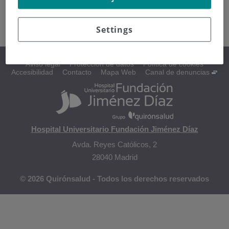
Mantenerse activo
Dejar de fumar
Estrategias y prevención del cáncer
Settings
Aviso legal
Protección de datos
Política de cookies
Accesibilidad
Contacto
Mapa Web
Canal de denuncias
Hospital Universitario Fundación Jiménez Díaz
Avda. Reyes Católicos, 2
28040 Madrid
© 2026 Quirónsalud - Todos los derechos reservados