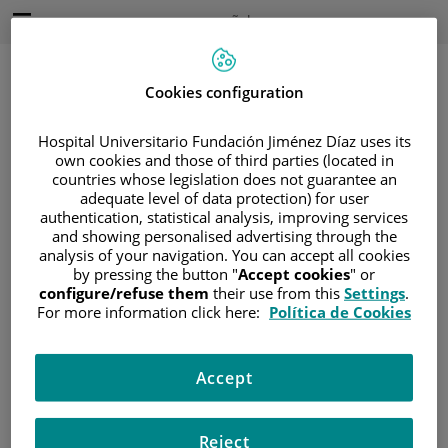
Saltar al contenido
Idioma
Español
Activo
Saltar
al
contenido
Cookies configuration
Hospital Universitario Fundación Jiménez Díaz uses its
Buscar
own cookies and those of third parties (located in
countries whose legislation does not guarantee an
adequate level of data protection) for user
Selector
de
authentication, statistical analysis, improving services
Inicio
/
ÁREA DEL PACIENTE
idioma
and showing personalised advertising through the
/
SOBRE EL CÁNCER
/
¿CÓMO PREVENIR?
analysis of your navigation. You can accept all cookies
by pressing the button "
Accept cookies
" or
¿Cómo prevenir?
configure/refuse them
their use from this
Settings
.
For more information click here:
Política de Cookies
Causas y factores de riesgo
Estilo de vida saludable
Accept
Alimentación saludable
La prevención de la pérdida de peso
Gestionar el aumento de peso
Reject